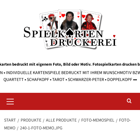
Zum
Inhalt
springen
karten bedruckt mit eigenem Foto, Bild oder Motiv. Fotospielkarten drucken 
EN ▪ INDIVIDUELLE KARTENSPIELE BEDRUCKT MIT IHREM WUNSCHMOTIV BZW. T
QUARTETT ▪ SCHAFKOPF ▪ TAROT ▪ SCHWARZER-PETER ▪ DOPPELKOPF ▪▪▪
Primäres
Menü
START
PRODUKTE
ALLE PRODUKTE
FOTO-MEMOSPIEL
FOTO-
MEMO
240-1-FOTO-MEMO.JPG