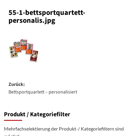
55-1-bettsportquartett-
personalis.jpg
Beitragsnavigation
Zurück:
Bettsportquartett – personalisiert
Produkt / Kategoriefilter
Mehrfachselektierung der Produkt-/ Kategoriefiltern sind