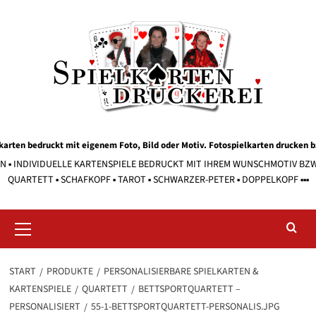
Zum
Inhalt
springen
karten bedruckt mit eigenem Foto, Bild oder Motiv. Fotospielkarten drucken 
EN ▪ INDIVIDUELLE KARTENSPIELE BEDRUCKT MIT IHREM WUNSCHMOTIV BZW. T
QUARTETT ▪ SCHAFKOPF ▪ TAROT ▪ SCHWARZER-PETER ▪ DOPPELKOPF ▪▪▪
Primäres
Menü
START
PRODUKTE
PERSONALISIERBARE SPIELKARTEN &
KARTENSPIELE
QUARTETT
BETTSPORTQUARTETT –
PERSONALISIERT
55-1-BETTSPORTQUARTETT-PERSONALIS.JPG