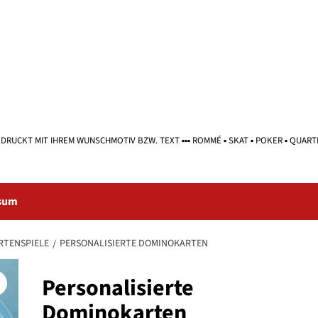
EDRUCKT MIT IHREM WUNSCHMOTIV BZW. TEXT ▪▪▪ ROMMÉ ▪ SKAT ▪ POKER ▪ QUART
sum
RTENSPIELE
PERSONALISIERTE DOMINOKARTEN
Personalisierte
Dominokarten